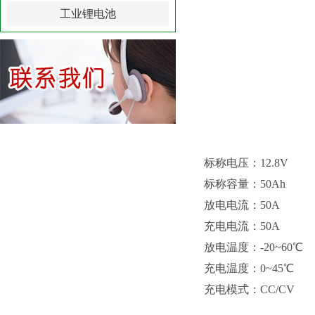
工业锂电池
标称电压：
12.8
V
标称容量：
50
Ah
放电电流：
50
A
充电电流：
50
A
放电温度：
-
2
0~60℃
充电温度：
0~
45
℃
充电模式
：
CC/CV